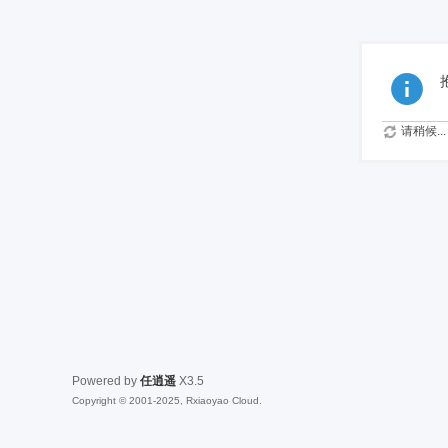
请稍候...
Powered by
任逍遥
X3.5
Copyright © 2001-2025, Rxiaoyao Cloud.