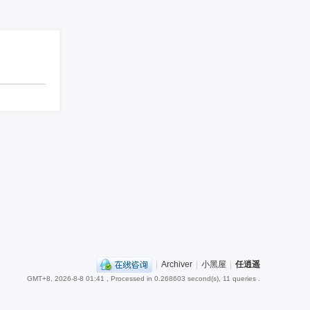
|
Archiver
|
小黑屋
|
任逍遥
GMT+8, 2026-8-8 01:41
, Processed in 0.268603 second(s), 11 queries .