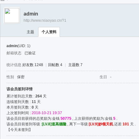
任
admin
逍
http://www.rxiaoyao.cn/?1
遥
主题
个人资料
admin
(UID: 1)
邮箱状态
已验证
统计信息
好友数 1248
|
回帖数 4
|
主题数 7
性别
保密
生日
-
该会员签到详情
累计签到总天数 :
264
天
连续签到天数 :
11
天
本月签到天数 :
0
天
上次签到时间 :
2018-10-21 19:37
该会员目前获得的总奖励为:金钱
50775
, 上次获得的奖励为:金钱
5
.
该会员目前签到等级 :
[LV.8]道高德隆
, 离下一等级
[LV.9]妙领天机
还差
101
天 .
【
今天未签到
】