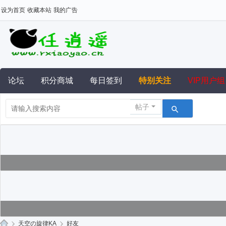
设为首页
收藏本站
我的广告
论坛
积分商城
每日签到
特别关注
VIP用户组
帖子
›
天空の旋律KA
›
好友