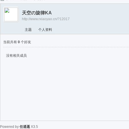
任
天空の旋律KA
逍
http://www.rxiaoyao.cn/?12017
遥
主题
个人资料
当前共有
0
个好友
没有相关成员
Powered by
任逍遥
X3.5