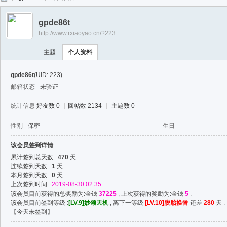
任
gpde86t
逍
http://www.rxiaoyao.cn/?223
遥
主题
个人资料
gpde86t
(UID: 223)
邮箱状态
未验证
统计信息
好友数 0
|
回帖数 2134
|
主题数 0
性别
保密
生日
-
该会员签到详情
累计签到总天数 :
470
天
连续签到天数 :
1
天
本月签到天数 :
0
天
上次签到时间 :
2019-08-30 02:35
该会员目前获得的总奖励为:金钱
37225
, 上次获得的奖励为:金钱
5
.
该会员目前签到等级 :
[LV.9]妙领天机
, 离下一等级
[LV.10]脱胎换骨
还差
280
天 .
【
今天未签到
】