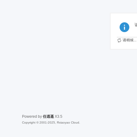
请稍候...
Powered by
任逍遥
X3.5
Copyright © 2001-2025, Rxiaoyao Cloud.