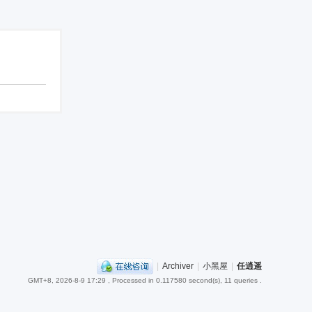
|
Archiver
|
小黑屋
|
任逍遥
GMT+8, 2026-8-9 17:29
, Processed in 0.117580 second(s), 11 queries .