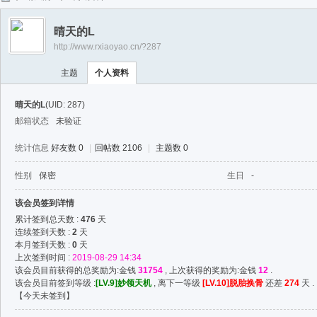
任
晴天的L
逍
http://www.rxiaoyao.cn/?287
遥
主题
个人资料
晴天的L
(UID: 287)
邮箱状态
未验证
统计信息
好友数 0
|
回帖数 2106
|
主题数 0
性别
保密
生日
-
该会员签到详情
累计签到总天数 :
476
天
连续签到天数 :
2
天
本月签到天数 :
0
天
上次签到时间 :
2019-08-29 14:34
该会员目前获得的总奖励为:金钱
31754
, 上次获得的奖励为:金钱
12
.
该会员目前签到等级 :
[LV.9]妙领天机
, 离下一等级
[LV.10]脱胎换骨
还差
274
天 .
【
今天未签到
】