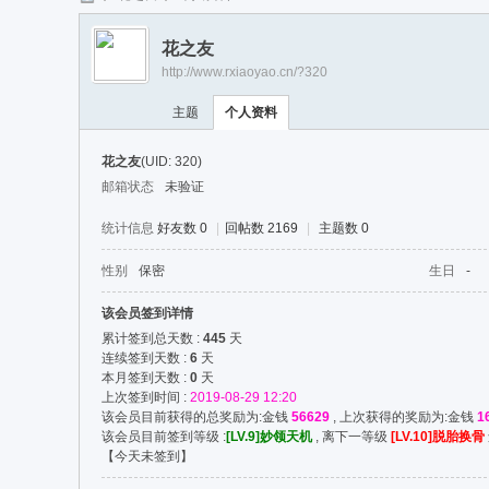
任
花之友
逍
http://www.rxiaoyao.cn/?320
遥
主题
个人资料
花之友
(UID: 320)
邮箱状态
未验证
统计信息
好友数 0
|
回帖数 2169
|
主题数 0
性别
保密
生日
-
该会员签到详情
累计签到总天数 :
445
天
连续签到天数 :
6
天
本月签到天数 :
0
天
上次签到时间 :
2019-08-29 12:20
该会员目前获得的总奖励为:金钱
56629
, 上次获得的奖励为:金钱
1
该会员目前签到等级 :
[LV.9]妙领天机
, 离下一等级
[LV.10]脱胎换骨
【
今天未签到
】