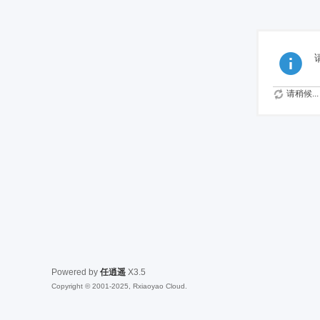
请稍候...
Powered by
任逍遥
X3.5
Copyright © 2001-2025, Rxiaoyao Cloud.