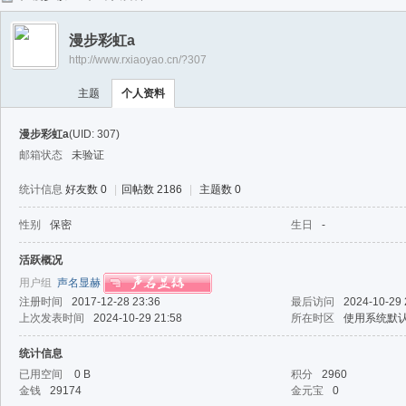
任
漫步彩虹a
逍
http://www.rxiaoyao.cn/?307
遥
主题
个人资料
漫步彩虹a
(UID: 307)
邮箱状态
未验证
统计信息
好友数 0
|
回帖数 2186
|
主题数 0
性别
保密
生日
-
活跃概况
用户组
声名显赫
注册时间
2017-12-28 23:36
最后访问
2024-10-29 
上次发表时间
2024-10-29 21:58
所在时区
使用系统默
统计信息
已用空间
0 B
积分
2960
金钱
29174
金元宝
0