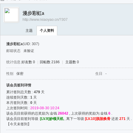
任
漫步彩虹a
逍
http://www.rxiaoyao.cn/?307
遥
主题
个人资料
漫步彩虹a
(UID: 307)
邮箱状态
未验证
统计信息
好友数 0
|
回帖数 2186
|
主题数 0
性别
保密
生日
-
该会员签到详情
累计签到总天数 :
479
天
连续签到天数 :
1
天
本月签到天数 :
0
天
上次签到时间 :
2019-08-30 10:24
该会员目前获得的总奖励为:金钱
26042
, 上次获得的奖励为:金钱
6
.
该会员目前签到等级 :
[LV.9]妙领天机
, 离下一等级
[LV.10]脱胎换骨
还差
271
天 .
【
今天未签到
】