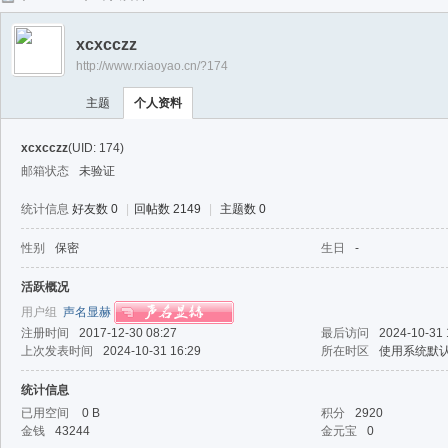
任
xcxcczz
逍
http://www.rxiaoyao.cn/?174
遥
主题
个人资料
xcxcczz
(UID: 174)
邮箱状态
未验证
统计信息
好友数 0
|
回帖数 2149
|
主题数 0
性别
保密
生日
-
活跃概况
用户组
声名显赫
注册时间
2017-12-30 08:27
最后访问
2024-10-31 
上次发表时间
2024-10-31 16:29
所在时区
使用系统默
统计信息
已用空间
0 B
积分
2920
金钱
43244
金元宝
0