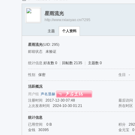
任
星雨流光
逍
http://www.rxiaoyao.cn/?295
遥
主题
个人资料
星雨流光
(UID: 295)
邮箱状态
未验证
统计信息
好友数 0
|
回帖数 2135
|
主题数 0
性别
保密
生日
-
活跃概况
用户组
声名显赫
注册时间
2017-12-30 07:48
最后访问
上次发表时间
2024-10-30 01:21
所在时区
统计信息
已用空间
0 B
积分
292
金钱
30395
金元宝
0