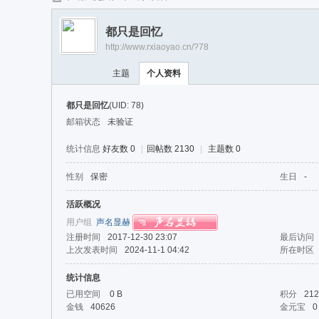
任
都只是回忆
逍
http://www.rxiaoyao.cn/?78
遥
主题
个人资料
都只是回忆
(UID: 78)
邮箱状态
未验证
统计信息
好友数 0
|
回帖数 2130
|
主题数 0
性别
保密
生日
-
活跃概况
用户组
声名显赫
注册时间
2017-12-30 23:07
最后访问
上次发表时间
2024-11-1 04:42
所在时区
统计信息
已用空间
0 B
积分
212
金钱
40626
金元宝
0