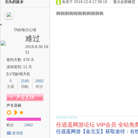
石头的故乡
发表于 2019-12-8 17:38:19
|
显示全部楼层
啊啊啊啊啊啊啊啊啊啊啊
TA的每日心情
难过
2019-8-30 19:
51
签到天数: 478 天
连续签到: 11 天
[LV.9]妙领天机
0
2185
2982
主题
回帖
积分
声名显赫
任逍遥网游论坛 VIP会员 全站免
积分
2982
任逍遥网游【金元宝】获取途径：在
发消息