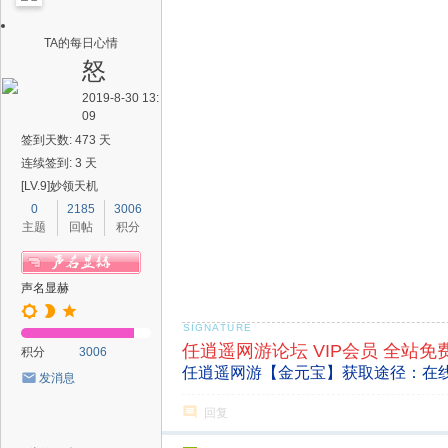
TA的每日心情
怒
2019-8-30 13:
09
签到天数: 473 天
连续签到: 3 天
[LV.9]妙领天机
0
2185
3006
主题
回帖
积分
声名显赫
任逍遥网游论坛 VIP会员 全站免
积分
3006
任逍遥网游【金元宝】获取途径：在
发消息
回复