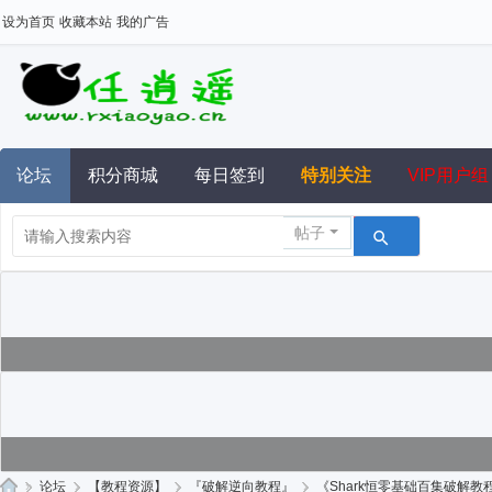
设为首页
收藏本站
我的广告
论坛
积分商城
每日签到
特别关注
VIP用户组
帖子
»
论坛
›
【教程资源】
›
『破解逆向教程』
›
《Shark恒零基础百集破解教程