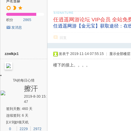
声名显赫
任逍遥网游论坛 VIP会员 全站免
积分
2865
任逍遥网游【金元宝】获取途径：在
发消息
回复
zzwlkjx1
发表于 2019-11-14 07:55:15
|
显示全部楼层
楼下的接上。。。。
TA的每日心情
擦汗
2019-8-30 15:
47
签到天数: 460 天
连续签到: 6 天
[LV.9]妙领天机
0
2229
2972