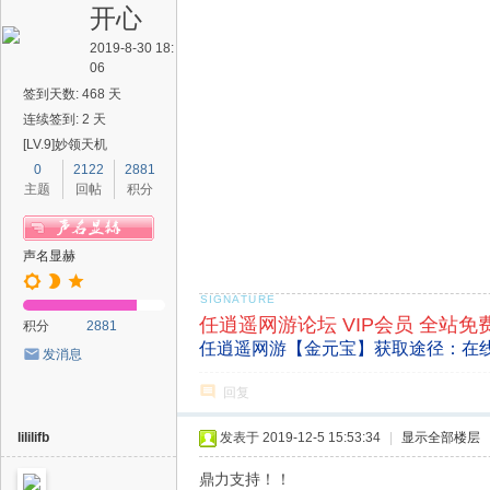
开心
2019-8-30 18:
06
签到天数: 468 天
连续签到: 2 天
[LV.9]妙领天机
0
2122
2881
主题
回帖
积分
声名显赫
任逍遥网游论坛 VIP会员 全站免
积分
2881
任逍遥网游【金元宝】获取途径：在
发消息
回复
lililifb
发表于 2019-12-5 15:53:34
|
显示全部楼层
鼎力支持！！