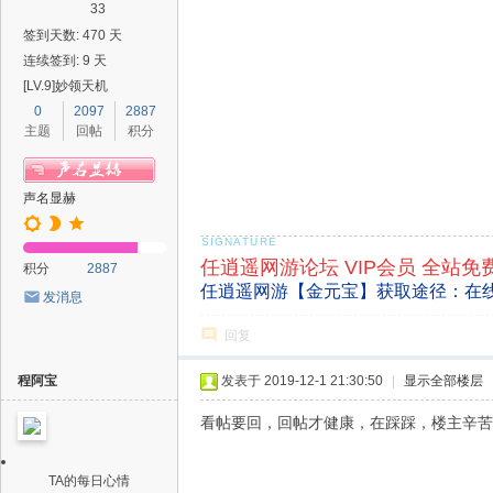
33
签到天数: 470 天
连续签到: 9 天
[LV.9]妙领天机
0
2097
2887
主题
回帖
积分
声名显赫
任逍遥网游论坛 VIP会员 全站免
积分
2887
任逍遥网游【金元宝】获取途径：在
发消息
回复
程阿宝
发表于 2019-12-1 21:30:50
|
显示全部楼层
看帖要回，回帖才健康，在踩踩，楼主辛苦
TA的每日心情