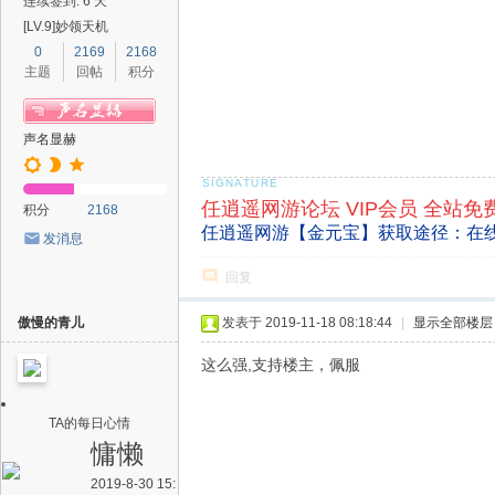
连续签到: 6 天
[LV.9]妙领天机
0
2169
2168
主题
回帖
积分
声名显赫
任逍遥网游论坛 VIP会员 全站免
积分
2168
任逍遥网游【金元宝】获取途径：在
发消息
回复
傲慢的青儿
发表于 2019-11-18 08:18:44
|
显示全部楼层
这么强,支持楼主，佩服
TA的每日心情
慵懒
2019-8-30 15: