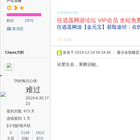
声名显赫
任逍遥网游论坛 VIP会员 全站免
积分
2970
任逍遥网游【金元宝】获取途径：在
发消息
回复
Chaos六旪
发表于 2019-12-24 00:34:46
|
显示全部楼层
珍爱生命，果断回帖。
TA的每日心情
难过
2019-8-30 17:
23
签到天数: 473 天
连续签到: 1 天
[LV.9]妙领天机
0
2136
2914
主题
回帖
积分