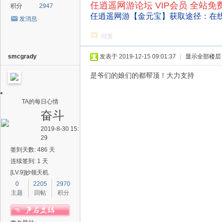
任逍遥网游论坛 VIP会员 全站免
积分
2947
任逍遥网游【金元宝】获取途径：在
发消息
回复
smcgrady
发表于 2019-12-15 09:01:37
|
显示全部楼层
是爷们的娘们的都帮顶！大力支持
TA的每日心情
奋斗
2019-8-30 15:
29
签到天数: 486 天
连续签到: 1 天
[LV.9]妙领天机
0
2205
2970
主题
回帖
积分