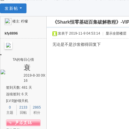
任
发新帖
逍
楼主:
柠檬
《Shark恒零基础百集破解教程》-VI
遥
kfy8896
发表于 2019-11-9 04:53:14
|
显示全部楼层
无论是不是沙发都得回复下
TA的每日心情
衰
2019-8-30 09:
16
签到天数: 481 天
连续签到: 6 天
[LV.9]妙领天机
0
2133
2865
主题
回帖
积分