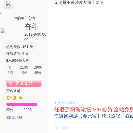
无论是不是沙发都得回复下
TA的每日心情
奋斗
2019-8-30 06:
00
签到天数: 461 天
连续签到: 6 天
[LV.9]妙领天机
0
2130
2906
主题
回帖
积分
声名显赫
任逍遥网游论坛 VIP会员 全站免
积分
2906
任逍遥网游【金元宝】获取途径：在
发消息
回复