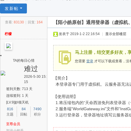
任
发新帖
逍
【陌小皓原创】通用登录器（虚拟机
查看:
83130
|
回复:
164
遥
柠檬
发表于 2019-1-2 22:16:54
|
显示全部楼层
马上注册，结交更多好友，
TA的每日心情
您需要
登录
才可以下载或查看，没
难过
2026-5-30 15:
【简介】
15
本登录器专门用于虚拟机、云服务器无法
签到天数: 713 天
连续签到: 1 天
【使用说明】
[LV.9]妙领天机
1.将压缩包内的“天命西游免列表登录器（卡副本专
2.服务端“WorldGateway.ini”文件和“InstG
816
84
7490
主题
回帖
积分
3.运行登录器，登录器地址填写云服务器
至尊会员
架设小能手