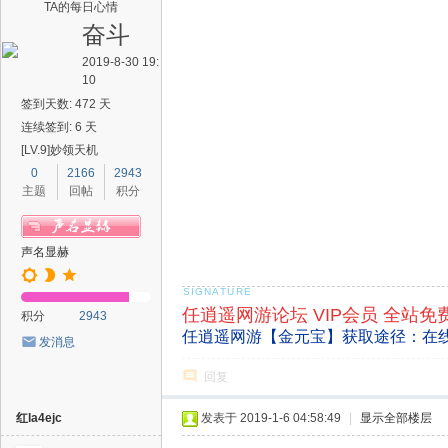
TA的每日心情
奋斗
2019-8-30 19:
10
签到天数: 472 天
连续签到: 6 天
[LV.9]妙领天机
0
2166
2943
主题
回帖
积分
声名显赫
任逍遥网游论坛 VIP会员 全站免
积分
2943
任逍遥网游【金元宝】获取途径：在
发消息
回复
红la4ejc
发表于 2019-1-6 04:58:49
|
显示全部楼层