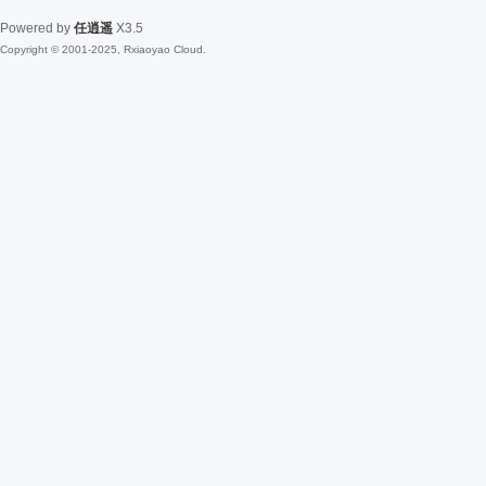
Powered by
任逍遥
X3.5
Copyright © 2001-2025, Rxiaoyao Cloud.