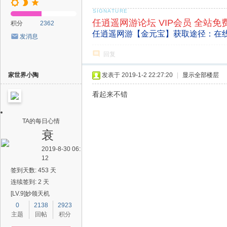
任逍遥网游论坛 VIP会员 全站免
积分
2362
任逍遥网游【金元宝】获取途径：在
发消息
回复
家世界小陶
发表于 2019-1-2 22:27:20
|
显示全部楼层
看起来不错
TA的每日心情
衰
2019-8-30 06:
12
签到天数: 453 天
连续签到: 2 天
[LV.9]妙领天机
0
2138
2923
主题
回帖
积分