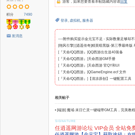
游客，如果您要查看本帖隐藏内容请
回复
积分
7490
登录
,
虚拟机
,
服务器
发消息
----附件购买提示金元宝不足 - 实际数量足够却不
[翎风引擎] [逍遥传奇]精英暗黑版-第三季最终版 单
[
『传奇服务端-亲测』
]
[
『天命/QQ西游』
]
QQ西游出生送40装备
[
『天命/QQ西游』
]
天命西游GM手册
[
『天命/QQ西游』
]
天命西游 官QY和UI
[
『天命/QQ西游』
]
QGameEngine.ecf 文件
[
『天命/QQ西游』
]
【清凉原创】一键配置工具
相关帖子
•
[端游] 魔域-末日亡灵一键端带GM工具，完美教
任逍遥网游论坛 VIP会员 全站免
任逍遥网游【金元宝】获取途径：在