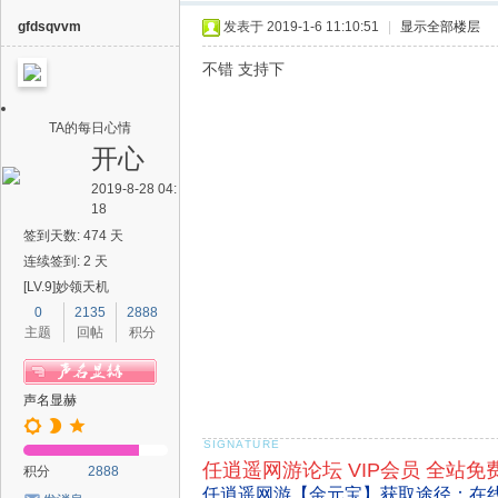
gfdsqvvm
发表于 2019-1-6 11:10:51
|
显示全部楼层
不错 支持下
TA的每日心情
开心
2019-8-28 04:
18
签到天数: 474 天
连续签到: 2 天
[LV.9]妙领天机
0
2135
2888
主题
回帖
积分
声名显赫
任逍遥网游论坛 VIP会员 全站免
积分
2888
任逍遥网游【金元宝】获取途径：在