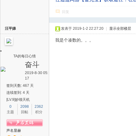
回复
汪平娣
发表于 2019-1-2 22:27:20
|
显示全部楼层
我是个凑数的。。。
TA的每日心情
奋斗
2019-8-30 05:
17
签到天数: 467 天
连续签到: 4 天
[LV.9]妙领天机
0
2098
2362
主题
回帖
积分
声名显赫