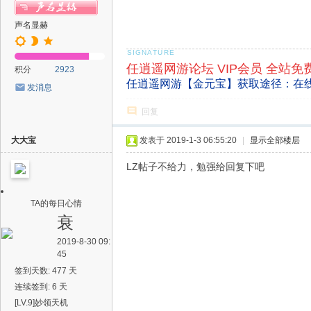
声名显赫
任逍遥网游论坛 VIP会员 全站免
积分
2923
任逍遥网游【金元宝】获取途径：在
发消息
回复
大大宝
发表于 2019-1-3 06:55:20
|
显示全部楼层
LZ帖子不给力，勉强给回复下吧
TA的每日心情
衰
2019-8-30 09:
45
签到天数: 477 天
连续签到: 6 天
[LV.9]妙领天机