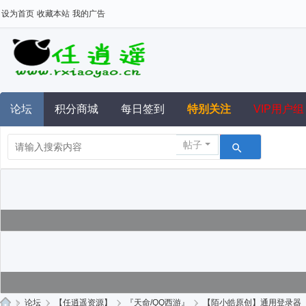
设为首页
收藏本站
我的广告
论坛
积分商城
每日签到
特别关注
VIP用户组
帖子
»
论坛
›
【任逍遥资源】
›
『天命/QQ西游』
›
【陌小皓原创】通用登录器（