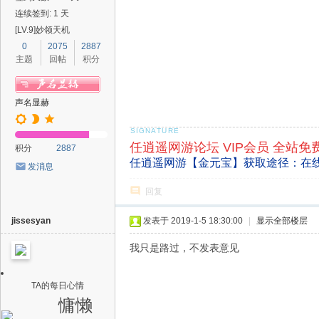
连续签到: 1 天
[LV.9]妙领天机
0
2075
2887
主题
回帖
积分
声名显赫
任逍遥网游论坛 VIP会员 全站免
积分
2887
任逍遥网游【金元宝】获取途径：在
发消息
回复
jissesyan
发表于 2019-1-5 18:30:00
|
显示全部楼层
我只是路过，不发表意见
TA的每日心情
慵懒