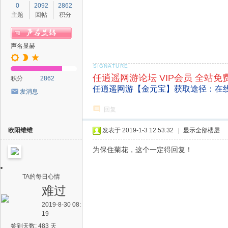
0
2092
2862
主题
回帖
积分
声名显赫
任逍遥网游论坛 VIP会员 全站免
积分
2862
任逍遥网游【金元宝】获取途径：在
发消息
回复
欧阳维维
发表于 2019-1-3 12:53:32
|
显示全部楼层
为保住菊花，这个一定得回复！
TA的每日心情
难过
2019-8-30 08:
19
签到天数: 483 天