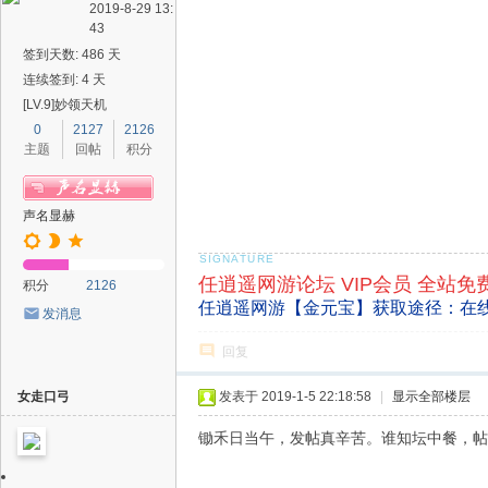
2019-8-29 13:
43
签到天数: 486 天
连续签到: 4 天
[LV.9]妙领天机
0
2127
2126
主题
回帖
积分
声名显赫
任逍遥网游论坛 VIP会员 全站免
积分
2126
任逍遥网游【金元宝】获取途径：在
发消息
回复
女走口弓
发表于 2019-1-5 22:18:58
|
显示全部楼层
锄禾日当午，发帖真辛苦。谁知坛中餐，帖