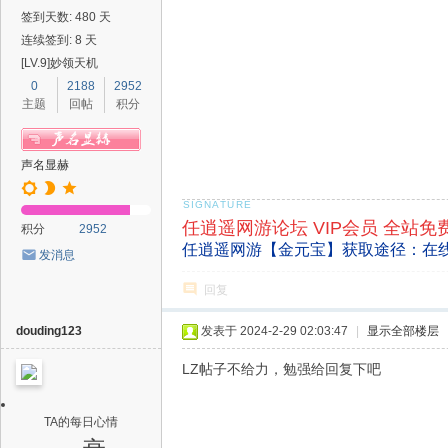
签到天数: 480 天
连续签到: 8 天
[LV.9]妙领天机
0
2188
2952
主题
回帖
积分
声名显赫
任逍遥网游论坛 VIP会员 全站免
积分
2952
任逍遥网游【金元宝】获取途径：在
发消息
回复
douding123
发表于 2024-2-29 02:03:47
|
显示全部楼层
LZ帖子不给力，勉强给回复下吧
TA的每日心情