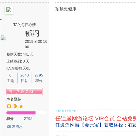
顶顶更健康
TA的每日心情
郁闷
2019-8-30 16:
00
签到天数: 441 天
连续签到: 3 天
[LV.9]妙领天机
0
2043
2795
主题
回帖
积分
声名显赫
任逍遥网游论坛 VIP会员 全站免
积分
2795
任逍遥网游【金元宝】获取途径：在
发消息