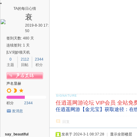
TA的每日心情
衰
2019-8-30 17:
50
签到天数: 480 天
连续签到: 1 天
[LV.9]妙领天机
0
2112
2344
主题
回帖
积分
声名显赫
任逍遥网游论坛 VIP会员 全站免
积分
2344
任逍遥网游【金元宝】获取途径：在
发消息
回复
say_beautiful
发表于 2024-3-1 08:37:28
|
显示全部楼层