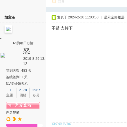
回复
如宣湛
发表于 2024-2-26 11:03:50
|
显示全部楼层
不错 支持下
TA的每日心情
怒
2019-8-29 13:
12
签到天数: 483 天
连续签到: 1 天
[LV.9]妙领天机
0
2178
2967
主题
回帖
积分
声名显赫