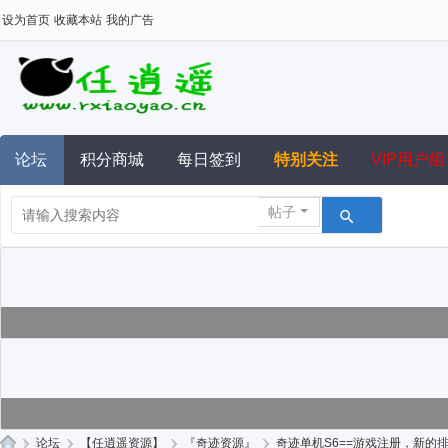
设为首页
收藏本站
我的广告
论坛
积分商城
每日签到
特别关注
VIP用户组
帖子
»
论坛
›
【任逍遥资源】
›
『奇迹资源』
›
奇迹单机S6==游戏注册，新的排