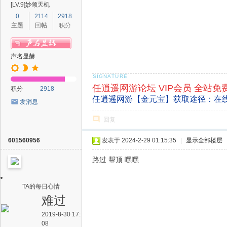
[LV.9]妙领天机
0
2114
2918
主题
回帖
积分
声名显赫
任逍遥网游论坛 VIP会员 全站免
积分
2918
任逍遥网游【金元宝】获取途径：在
发消息
回复
601560956
发表于 2024-2-29 01:15:35
|
显示全部楼层
路过 帮顶 嘿嘿
TA的每日心情
难过
2019-8-30 17:
08