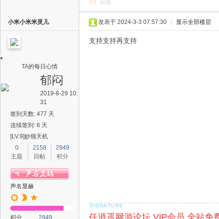
回复
小米小米米灵儿
发表于 2024-3-3 07:57:30
|
显示全部楼层
支持支持再支持
TA的每日心情
郁闷
2019-8-29 10:
31
签到天数: 477 天
连续签到: 6 天
[LV.9]妙领天机
0
2158
2949
主题
回帖
积分
声名显赫
任逍遥网游论坛 VIP会员 全站免
积分
2949