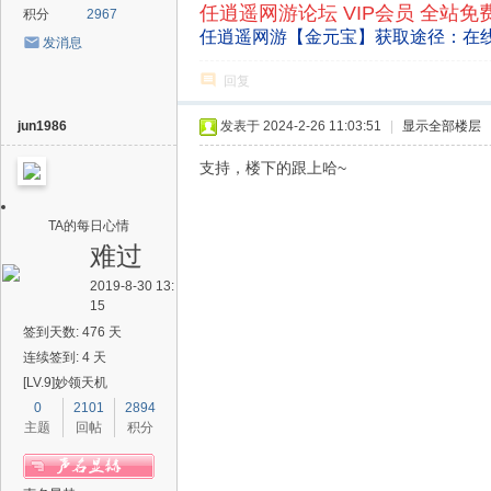
任逍遥网游论坛 VIP会员 全站免
积分
2967
任逍遥网游【金元宝】获取途径：在
发消息
回复
jun1986
发表于 2024-2-26 11:03:51
|
显示全部楼层
支持，楼下的跟上哈~
TA的每日心情
难过
2019-8-30 13:
15
签到天数: 476 天
连续签到: 4 天
[LV.9]妙领天机
0
2101
2894
主题
回帖
积分