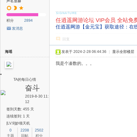
声名显赫
任逍遥网游论坛 VIP会员 全站免
积分
2894
任逍遥网游【金元宝】获取途径：在
发消息
回复
海瑶
发表于 2024-2-28 06:44:36
|
显示全部楼层
我是个凑数的。。。
TA的每日心情
奋斗
2019-8-30 11:
12
签到天数: 455 天
连续签到: 1 天
[LV.9]妙领天机
0
2208
2502
主题
回帖
积分