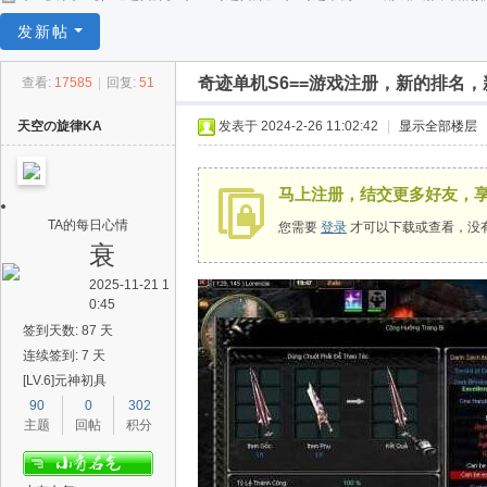
任
发新帖
逍
奇迹单机S6==游戏注册，新的排名
查看:
17585
|
回复:
51
遥
天空の旋律KA
发表于 2024-2-26 11:02:42
|
显示全部楼层
马上注册，结交更多好友，
TA的每日心情
您需要
登录
才可以下载或查看，没
衰
2025-11-21 1
0:45
签到天数: 87 天
连续签到: 7 天
[LV.6]元神初具
90
0
302
主题
回帖
积分