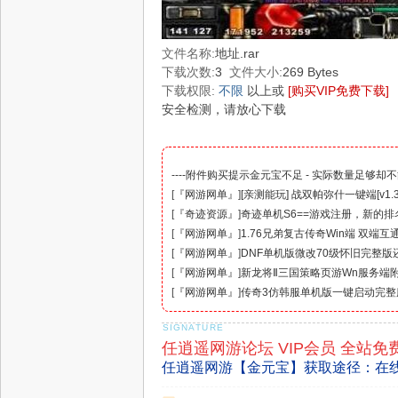
文件名称:
地址.rar
下载次数:
3
文件大小:
269 Bytes
下载权限:
不限
以上或
[购买VIP免费下载]
安全检测，请放心下载
----附件购买提示金元宝不足 - 实际数量足够却不
[
『网游网单』
]
[亲测能玩] 战双帕弥什一键端[v1.3
[
『奇迹资源』
]
奇迹单机S6==游戏注册，新的
[
『网游网单』
]
1.76兄弟复古传奇Win端 双端
[
『网游网单』
]
DNF单机版微改70级怀旧完整
[
『网游网单』
]
新龙将Ⅱ三国策略页游Wn服务端
[
『网游网单』
]
传奇3仿韩服单机版一键启动完整
任逍遥网游论坛 VIP会员 全站免
任逍遥网游【金元宝】获取途径：在