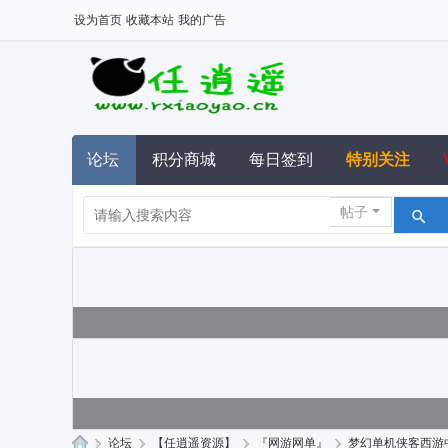
设为首页
收藏本站
我的广告
论坛
积分商城
每日签到
特别关注
帖子
»
论坛
›
【任逍遥资源】
›
『网游网单』
›
梦幻单机侠客西游中