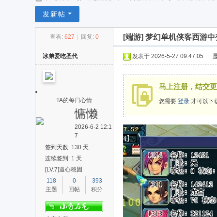
任
发新帖
逍
[端游]
梦幻单机侠客西游中
查看:
627
|
回复:
0
遥
冰弟爱吃圣代
发表于 2026-5-27 09:47:05
|
马上注册，结交更
TA的每日心情
您需要
登录
才可以下
慵懒
2026-6-2 12:1
7
签到天数: 130 天
连续签到: 1 天
[LV.7]道心稳固
118
0
393
主题
回帖
积分