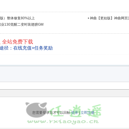
版）整体修复80%以上
•
神曲【更始版】神曲网页
3职业130觉醒二变时装翅膀GM
员 全站免费下载
途径：在线充值+任务奖励
您需要登录后才可以回帖
登录
|
立即注册