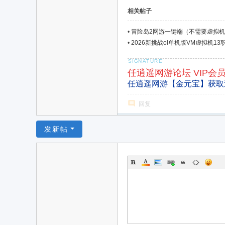
相关帖子
•
冒险岛2网游一键端（不需要虚拟机
•
2026新挑战ol单机版VM虚拟机1
任逍遥网游论坛 VIP会
任逍遥网游【金元宝】获取
回复
发新帖