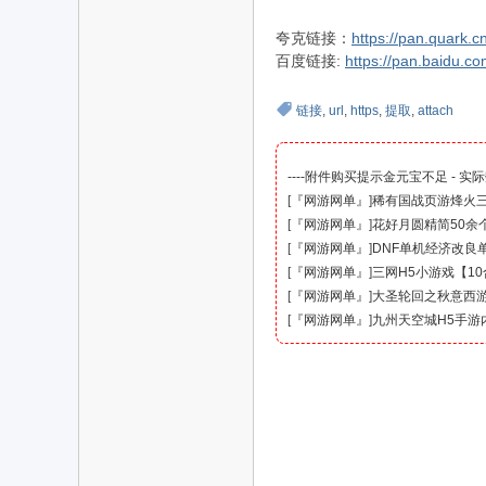
夸克链接：
https://pan.quark.
百度链接:
https://pan.baidu
链接
,
url
,
https
,
提取
,
attach
----附件购买提示金元宝不足 - 实
[
『网游网单』
]
稀有国战页游烽火三
[
『网游网单』
]
花好月圆精简50余
[
『网游网单』
]
DNF单机经济改良单
[
『网游网单』
]
三网H5小游戏【1
[
『网游网单』
]
大圣轮回之秋意西游
[
『网游网单』
]
九州天空城H5手游