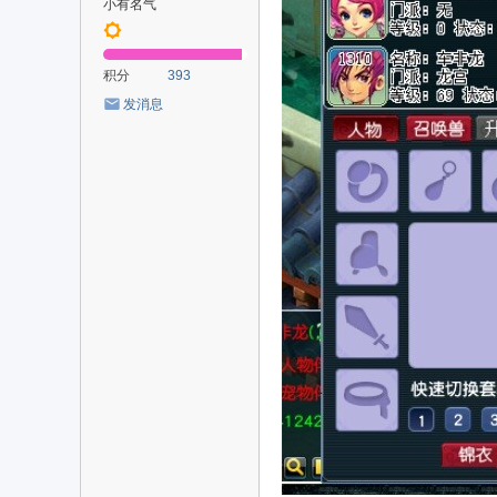
小有名气
积分
393
发消息