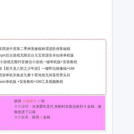
客西游中变第二季神宠修炼称谓进阶侠客秘籍
游gm后台游戏无限后台元宝资源安卓仙侠单机版
5小游戏完整抖音微信小游戏一键单机版+安装教程
游【新天龙八部之少年游】一键即玩镜像端+GM
西游单机非换皮九黎十星地煞无掉落世界头目
0win单机版 +安装教程+GM工具视频教程
获得
小福神卡
一张
卡片说明：
冰弟爱吃圣代 发帖时在路边捡到 4 金钱，偷
偷放进了口袋.
卡片效果：
获得
4
金钱