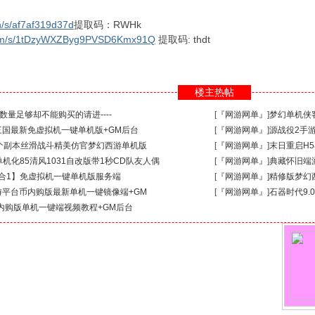
cn/s/af7af319d37d
提取码：RWHk
.com/s/1tDzyWXZByg9PVSD6Kmx91Q
提取码: thdt
楼主热帖
际数量足够却不能购买的请进----
[
『网游网单』
]
梦幻单机侠
国最新免虚拟机一键单机版+GM后台
[
『网游网单』
]
源战役2手
个副本丝滑战斗精美仿官梦幻西游单机版
[
『网游网单』
]
末日重启H
机化85清风1031自改版带1秒CD队友人偶
[
『网游网单』
]
典藏怀旧端
0合1】免虚拟机一键单机版服务端
[
『网游网单』
]
精修版梦幻
平台币内购版最新单机一键镜像端+GM
[
『网游网单』
]
石器时代9.
内购版单机一键端视频教程+GM后台