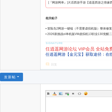
[
『网游网单』
]
大话西游手游【逍遥西游之情缘西
相关帖子
•
冒险岛2网游一键端（不需要虚拟机版）整体修复
•
2026新挑战ol单机版VM虚拟机13职业130觉醒
任逍遥网游论坛 VIP会员 全站免
任逍遥网游【金元宝】获取途径：在
回复
发新帖