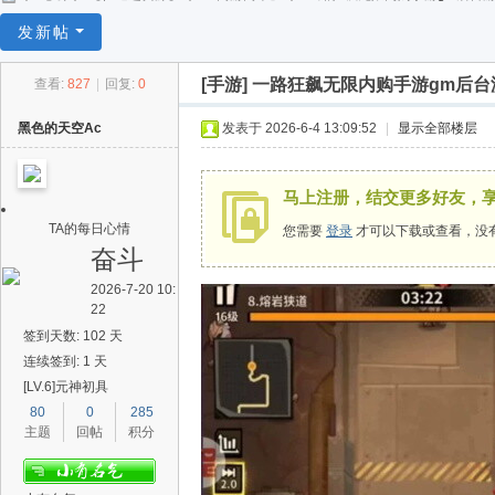
任
发新帖
逍
[手游]
一路狂飙无限内购手游gm后台
查看:
827
|
回复:
0
遥
黑色的天空Ac
发表于 2026-6-4 13:09:52
|
显示全部楼层
马上注册，结交更多好友，
TA的每日心情
您需要
登录
才可以下载或查看，没
奋斗
2026-7-20 10:
22
签到天数: 102 天
连续签到: 1 天
[LV.6]元神初具
80
0
285
主题
回帖
积分