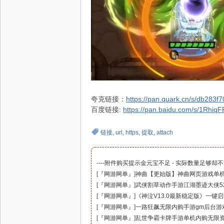
夸克链接：
https://pan.quark.cn/s/db283f
百度链接:
https://pan.baidu.com/s/1Rhi
链接
,
url
,
https
,
提取
,
attach
----附件购买提示金元宝不足 - 实际数量足够却不
[
『网游网单』
]
神曲【更始版】神曲网页游戏单
[
『网游网单』
]
武侠割草动作手游江湖墨迹大侠5
[
『网游网单』
]
《神泣V13.0最新稳定版》一键
[
『网游网单』
]
一路狂飙无限内购手游gm后台游
[
『网游网单』
]
乱世争霸卡牌手游单机内购无限资