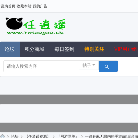
设为首页
收藏本站
我的广告
论坛
积分商城
每日签到
特别关注
VIP用户组
帖子
»
论坛
›
【任逍遥资源】
›
『网游网单』
›
一路狂飙无限内购手游gm后台游戏