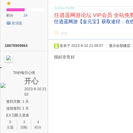
任逍遥网游论坛 VIP会员 全站免
积分
24
任逍遥网游【金元宝】获取途径：在
发消息
回复
18670909864
发表于 2023-9-10 21:09:07
|
显示全部楼层
很好非常好
TA的每日心情
开心
2023-9-10 21:
02
签到天数: 1 天
连续签到: 1 天
[LV.1]新入道途
0
3
4
主题
回帖
积分