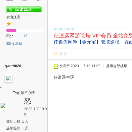
初出江湖
任逍遥网游论坛 VIP会员 全站免
积分
13
任逍遥网游【金元宝】获取途径：在
发消息
回复
qwer9026
发表于 2023-1-7 19:11:09
|
显示全部楼层
任逍遥牛逼
TA的每日心情
怒
2023-1-7 19:0
9
签到天数: 1 天
连续签到: 1 天