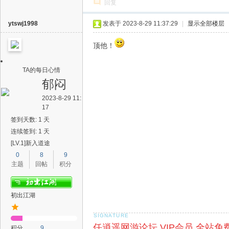
回复
ytswj1998
发表于 2023-8-29 11:37:29
|
显示全部楼层
顶他！
TA的每日心情
郁闷
2023-8-29 11:
17
签到天数: 1 天
连续签到: 1 天
[LV.1]新入道途
0
8
9
主题
回帖
积分
初出江湖
任逍遥网游论坛 VIP会员 全站免
积分
9