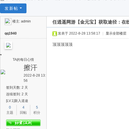
任
发新帖
逍
楼主:
admin
任逍遥网游【金元宝】获取途径：在
遥
qq1940
发表于 2022-8-28 13:58:17
|
显示全部楼层
顶顶顶顶顶
TA的每日心情
擦汗
2022-8-28 13:
56
签到天数: 2 天
连续签到: 2 天
[LV.1]新入道途
0
4
5
主题
回帖
积分