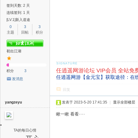
签到天数: 2 天
连续签到: 1 天
[LV.1]新入道途
0
3
3
主题
回帖
积分
初出江湖
任逍遥网游论坛 VIP会员 全站免
积分
3
任逍遥网游【金元宝】获取途径：在
发消息
回复
yangzeyu
发表于 2023-5-20 17:41:35
|
显示全部楼层
瞅一瞅 看看····
TA的每日心情