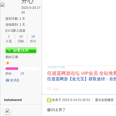
开心
2023-5-20 17:
34
签到天数: 1 天
连续签到: 1 天
[LV.1]新入道途
1
14
19
主题
回帖
积分
初出江湖
任逍遥网游论坛 VIP会员 全站免
积分
19
任逍遥网游【金元宝】获取途径：在
发消息
回复
buhuiwanod
发表于 2023-5-24 01:35:53
|
显示全部楼层
赚20太男了