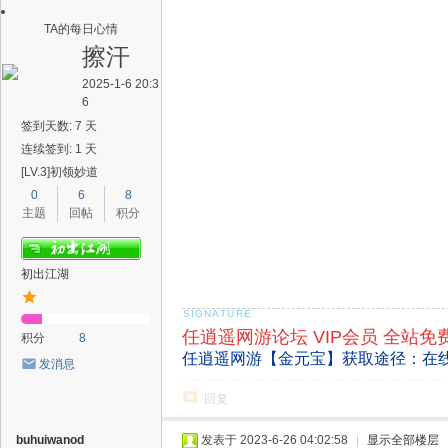
TA的每日心情
擦汗
2025-1-6 20:3
6
签到天数: 7 天
连续签到: 1 天
[LV.3]初领妙道
0
6
8
主题
回帖
积分
初出江湖
任逍遥网游论坛 VIP会员 全站免
积分
8
任逍遥网游【金元宝】获取途径：在
发消息
回复
buhuiwanod
发表于 2023-6-26 04:02:58
|
显示全部楼层