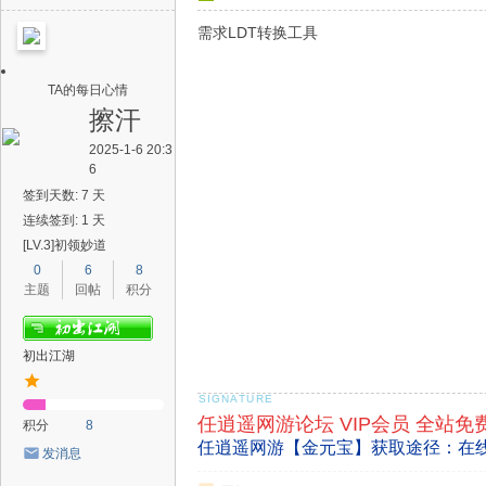
需求LDT转换工具
TA的每日心情
擦汗
2025-1-6 20:3
6
签到天数: 7 天
连续签到: 1 天
[LV.3]初领妙道
0
6
8
主题
回帖
积分
初出江湖
任逍遥网游论坛 VIP会员 全站免
积分
8
任逍遥网游【金元宝】获取途径：在
发消息