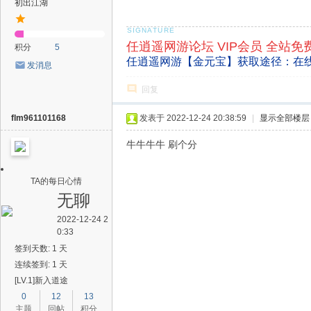
初出江湖
任逍遥网游论坛 VIP会员 全站免
积分
5
任逍遥网游【金元宝】获取途径：在
发消息
回复
flm961101168
发表于 2022-12-24 20:38:59
|
显示全部楼层
牛牛牛牛 刷个分
TA的每日心情
无聊
2022-12-24 2
0:33
签到天数: 1 天
连续签到: 1 天
[LV.1]新入道途
0
12
13
主题
回帖
积分