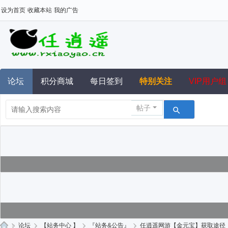
设为首页
收藏本站
我的广告
论坛
积分商城
每日签到
特别关注
VIP用户组
帖子
»
论坛
›
【站务中心 】
›
『站务&公告』
›
任逍遥网游【金元宝】获取途径：在