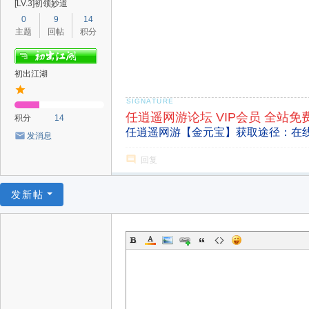
[LV.3]初领妙道
0
9
14
主题
回帖
积分
初出江湖
任逍遥网游论坛 VIP会员 全站免
积分
14
任逍遥网游【金元宝】获取途径：在
发消息
回复
发新帖