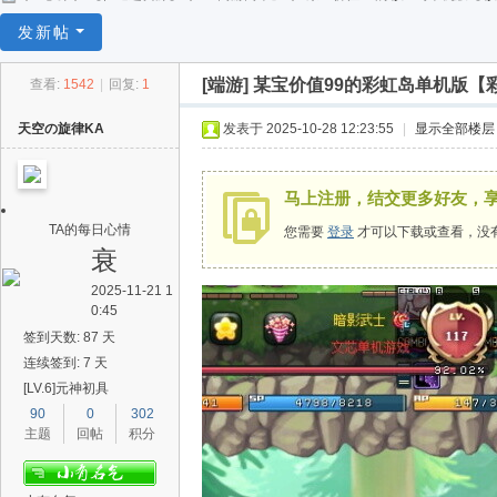
任
发新帖
逍
[端游]
某宝价值99的彩虹岛单机版【
查看:
1542
|
回复:
1
遥
天空の旋律KA
发表于 2025-10-28 12:23:55
|
显示全部楼层
马上注册，结交更多好友，
TA的每日心情
您需要
登录
才可以下载或查看，没
衰
2025-11-21 1
0:45
签到天数: 87 天
连续签到: 7 天
[LV.6]元神初具
90
0
302
主题
回帖
积分