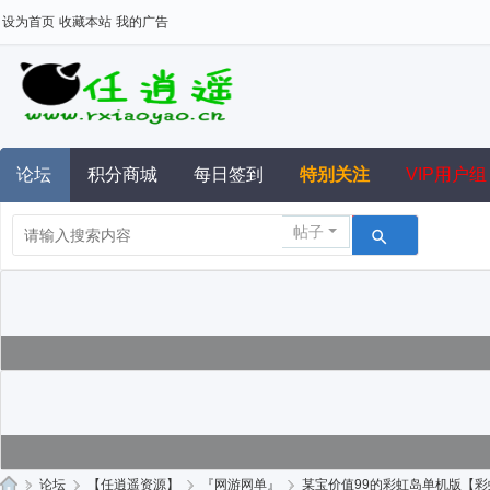
设为首页
收藏本站
我的广告
论坛
积分商城
每日签到
特别关注
VIP用户组
帖子
»
论坛
›
【任逍遥资源】
›
『网游网单』
›
某宝价值99的彩虹岛单机版【彩虹岛