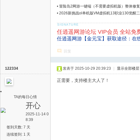
•
冒险岛2网游一键端（不需要虚拟机版）整体修复
•
2026新挑战ol单机版VM虚拟机13职业130觉醒
任逍遥网游论坛 VIP会员 全站免
任逍遥网游【金元宝】获取途径：在
回复
122334
发表于 2025-10-29 20:39:23
|
显示全部楼层
正需要，支持楼主大人了！
TA的每日心情
开心
2025-11-14 0
8:39
签到天数: 7 天
连续签到: 1 天