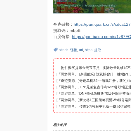
夸克链接：
https://pan.quark.cn/s/cdca12
提取码：mbpB
百度链接:
https://pan.baidu.com/s/1z8
attach
,
链接
,
url
,
https
,
提取
----附件购买提示金元宝不足 - 实际数量足够却不
[
『网游网单』
]
[亲测能玩] 战双帕弥什一键端[v1.3
[
『奇迹资源』
]
奇迹单机S6==游戏注册，新的
[
『网游网单』
]
1.76兄弟复古传奇Win端 双端
[
『网游网单』
]
DNF单机版微改70级怀旧完整
[
『网游网单』
]
新龙将Ⅱ三国策略页游Wn服务端
[
『网游网单』
]
传奇3仿韩服单机版一键启动完整
相关帖子